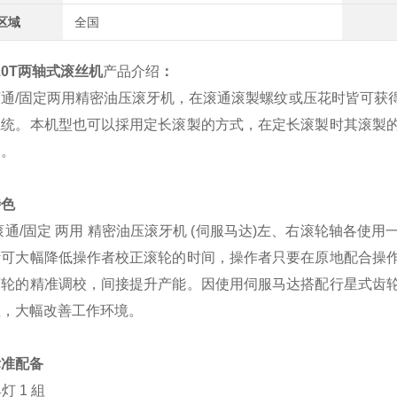
区域
全国
10T
两轴式滚丝机
产品介绍
：
滚通/固定两用精密油压滚牙机，在滚通滚製螺纹或压花时皆可获
系统。本机型也可以採用定长滚製的方式，在定长滚製时其滚製
动。
特色
滚通/固定 两用 精密油压滚牙机 (伺服马达)左、右滚轮轴各
计可大幅降低操作者校正滚轮的时间，操作者只要在原地配合操
滚轮的精准调校，间接提升产能。因使用伺服马达搭配行星式齿
值，大幅改善工作环境。
标准配备
具灯 1 組