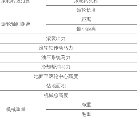
滚轮转速范围
滚轮内孔径
滚轮长度
距离
滚轮轴间距离
最小距离
滾製出力
滚轮轴传动马力
油压系统马力
冷却帮浦马力
地面至滚轮中心高度
佔地面积
机械总高度
净重
机械重量
毛重