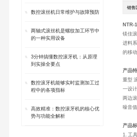
销售
数控滚丝机日常维护与故障预防
NTR-
两轴式滚丝机是螺纹加工环节中
镁佳
的一种实用设备
进料
的移
3分钟搞懂数控滚牙机：从原理
到实操全要点
产品
重型 
数控滚牙机能够实时监测加工过
一设
程中的各项指标
两边
噪音
高效精准：数控滚牙机的核心优
势与功能全解析
产品
1. 工