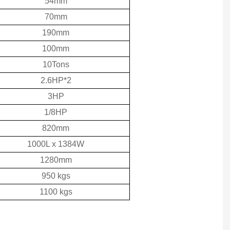
54mm
70mm
190mm
100mm
10Tons
2.6HP*2
3HP
1/8HP
820mm
1000L x 1384W
1280mm
950 kgs
1100 kgs