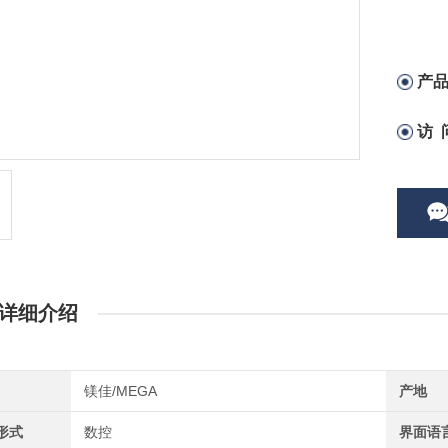
产
访 
详细介绍
镁佳/MEGA
产地
形式
数控
界面语