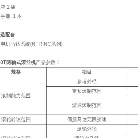
具箱 1 組
作手冊 1 本
可选配备
伺服电机马达系统(NTR-NC系列)
10T
两轴式滚丝机
产品参数
：
规格
项目
参考外径
定长滚制范围
滚制能力范围
滚通滚制范围
滚轮转速范围
伺服马达无段变速
滚轮外径