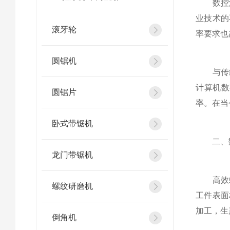
数控滚
业技术的
滚牙轮
率要求也
圆锯机
与传统
计算机数
圆锯片
率。在当
卧式带锯机
二、数
龙门带锯机
高效螺
螺纹研磨机
工件表面
加工，生
倒角机