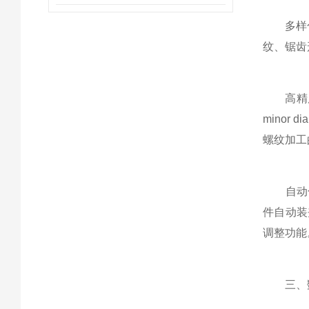
多样化螺
纹、锯齿
高精度加工
mino
螺纹加工
自动化
件自动装
调整功能
三、数