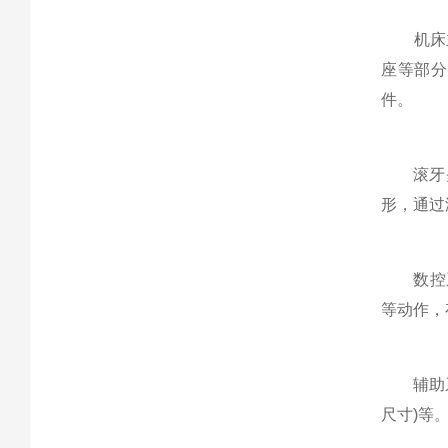
机床主
座等部分
件。
滚牙头与
形，通过
数控系统
等动作，
辅助系统
尺寸)等