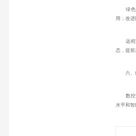
绿色制
用；改进
远程服
态，提前
六、
数控滚
水平和智