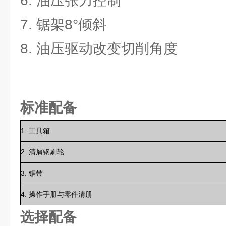
6. 油压张力控制
7. 锯架8°倾斜
8. 油压驱动改变切削角度
标准配备
1. 工具箱
2. 清屑钢刷轮
3. 锯带
4. 操作手册与零件清册
选择配备